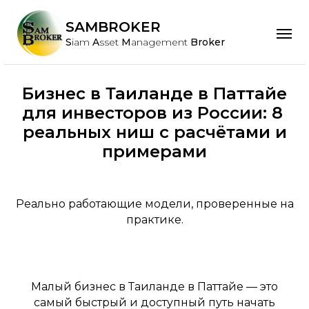
Как открыть бизнес в Таиланде в Паттайе: реальные модели, инвестиции и окупаемость
Бизнес в Паттайе для инвесторов из России: проверенные ниши с расчетами
SAMBROKER
S
iam
A
sset
M
anagement
Broker
Бизнес в Таиланде в Паттайе
для инвесторов из России: 8
реальных ниш с расчётами и
примерами
Реально работающие модели, проверенные на
практике.
Малый бизнес в Таиланде в Паттайе — это
самый быстрый и доступный путь начать